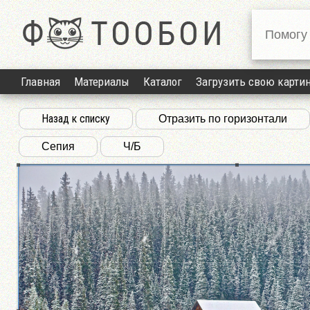
Главная
Материалы
Каталог
Загрузить свою карти
Назад к списку
Отразить по горизонтали
Сепия
Ч/Б